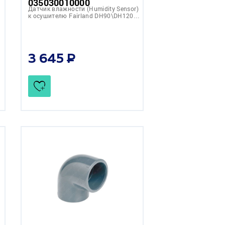
035030010000
Датчик влажности (Humidity Sensor)
к осушителю Fairland DH90\DH120…
3 645