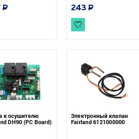
7
243
а к осушителю
Электронный клапан
and DH90 (PC Board)
Fairland 6121000000