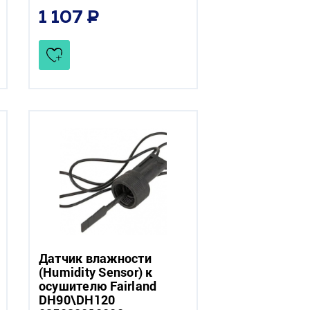
1 107
Датчик влажности
(Humidity Sensor) к
осушителю Fairland
DH90\DH120