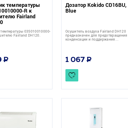
ик температуры
Дозатор Kokido CD16BU,
10010000-R к
Blue
ителю Fairland
0
 температуры 035010010000-
Осушитель воздуха Fairland DH120
шителю Fairland DH120.
предназначен для предотвращения
конденсации и поддержания…
9
1 067