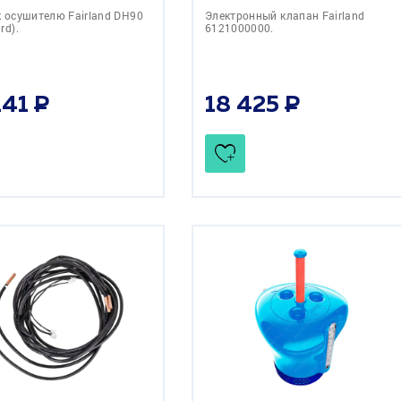
к осушителю Fairland DH90
Электронный клапан Fairland
rd).
6121000000.
141
18 425