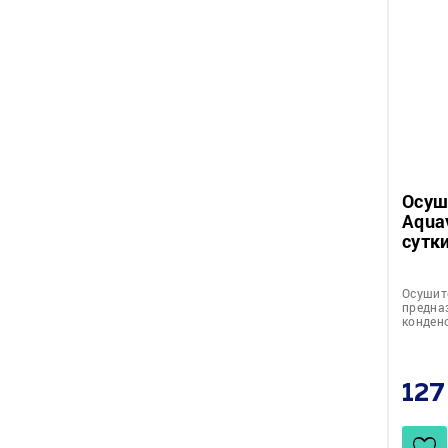
Осуш
Aquav
сутки
Осушит
предна
конден
127