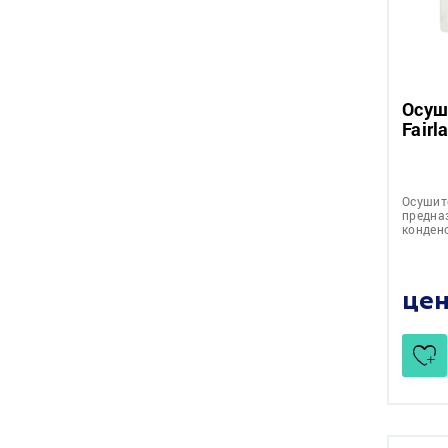
Осуш
Fairl
Осушит
предна
конден
цен