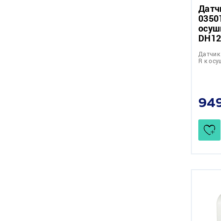
Датч
0350
осуш
DH12
Датчик
R к осу
94