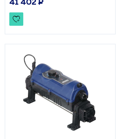
41 402