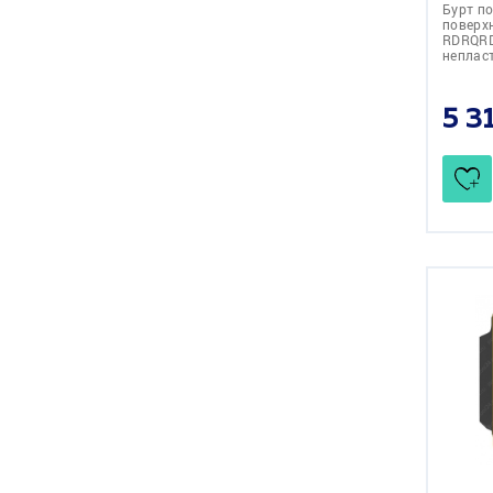
Бурт п
поверх
RDRQRD
неплас
5 3