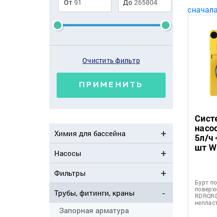
От
До
сначал
Очистить фильтр
ПРИМЕНИТЬ
Сист
насо
Химия для бассейна
5л/ч
шт W
Насосы
Фильтры
Бурт п
поверх
Трубы, фитинги, краны
RDRQRD
неплас
Запорная арматура