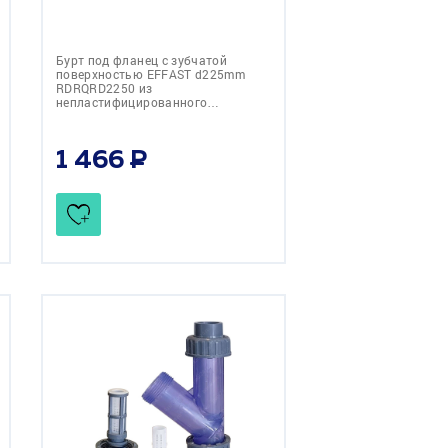
Бурт под фланец с зубчатой
поверхностью EFFAST d225mm
RDRQRD2250 из
непластифицированного…
1 466