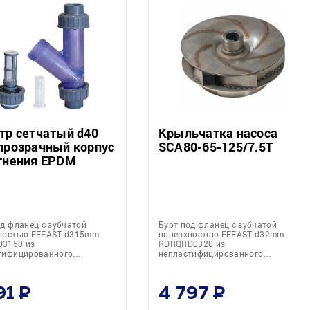
тр сетчатый d40
Крыльчатка насоса
прозрачный корпус
SCA80-65-125/7.5T
тнения EPDM
од фланец с зубчатой
Бурт под фланец с зубчатой
ностью EFFAST d315mm
поверхностью EFFAST d32mm
3150 из
RDRQRD0320 из
тифицированного…
непластифицированного…
91
4 797