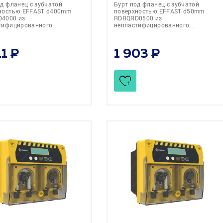
од фланец с зубчатой
Бурт под фланец с зубчатой
ностью EFFAST d400mm
поверхностью EFFAST d50mm
4000 из
RDRQRD0500 из
тифицированного…
непластифицированного…
11
1 903