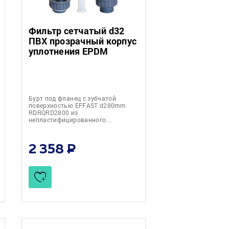
Фильтр сетчатый d32
ПВХ прозрачный корпус
уплотнения EPDM
Бурт под фланец с зубчатой
поверхностью EFFAST d280mm
RDRQRD2800 из
непластифицированного…
2 358