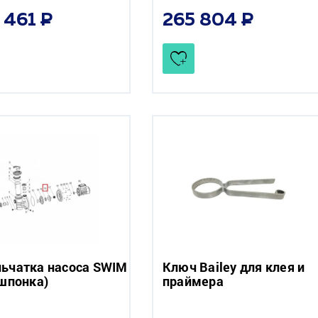
 461
265 804
ьчатка насоса SWIM
Ключ Bailey для клея и
(шпонка)
праймера