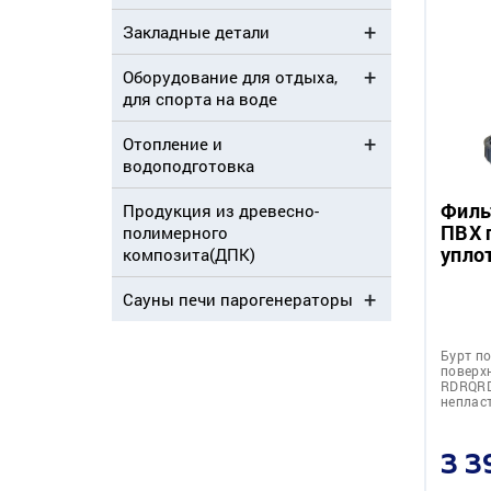
Закладные детали
Оборудование для отдыха,
для спорта на воде
Отопление и
водоподготовка
Филь
Продукция из древесно-
ПВХ 
полимерного
упло
композита(ДПК)
Сауны печи парогенераторы
Бурт п
поверх
RDRQRD
неплас
3 3