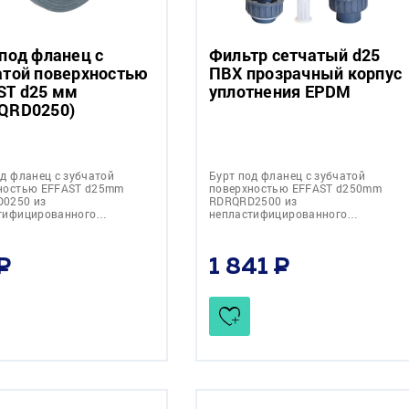
 под фланец с
Фильтр сетчатый d25
атой поверхностью
ПВХ прозрачный корпус
ST d25 мм
уплотнения EPDM
QRD0250)
од фланец с зубчатой
Бурт под фланец с зубчатой
ностью EFFAST d25mm
поверхностью EFFAST d250mm
0250 из
RDRQRD2500 из
тифицированного…
непластифицированного…
1 841