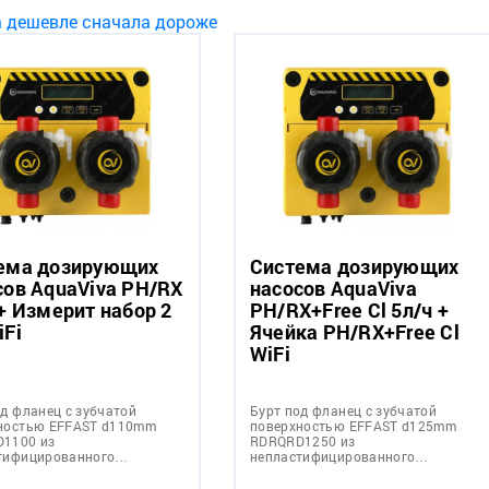
а дешевле
сначала дороже
ема дозирующих
Система дозирующих
сов AquaViva PH/RX
насосов AquaViva
 + Измерит набор 2
PH/RX+Free Cl 5л/ч +
iFi
Ячейка PH/RX+Free Cl
WiFi
од фланец с зубчатой
Бурт под фланец с зубчатой
ностью EFFAST d110mm
поверхностью EFFAST d125mm
1100 из
RDRQRD1250 из
тифицированного…
непластифицированного…