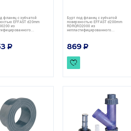
од фланец с зубчатой
Бурт под фланец с зубчатой
ностью EFFAST d20mm
поверхностью EFFAST d200mm
0200 из
RDRQRD2000 из
тифицированного…
непластифицированного…
53
869