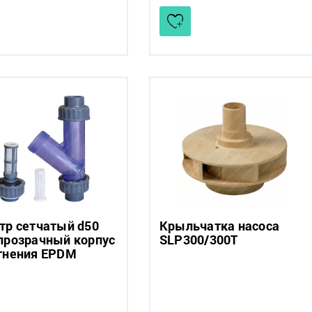
тр сетчатый d50
Крыльчатка насоса
прозрачный корпус
SLP300/300Т
тнения EPDM