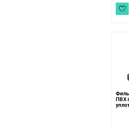
Филь
ПВХ 
упло