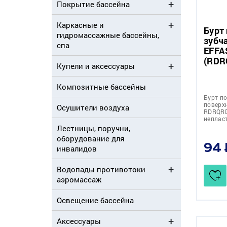
Покрытие бассейна
Каркасные и
Бурт
гидромассажные бассейны,
зубч
спа
EFFA
(RDR
Купели и аксессуары
Композитные бассейны
Бурт п
поверх
Осушители воздуха
RDRQRD
неплас
Лестницы, поручни,
оборудование для
94
инвалидов
Водопады противотоки
аэромассаж
Освещение бассейна
Аксессуары