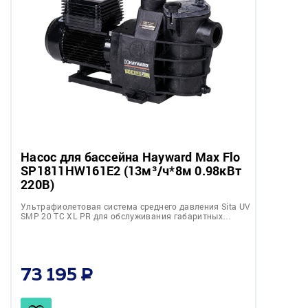
Насос для бассейна Hayward Max Flo
SP1811HW161E2 (13м³/ч*8м 0.98кВт
220В)
Ультрафиолетовая система среднего давления Sita UV
SMP 20 TC XL PR для обслуживания габаритных…
73 195