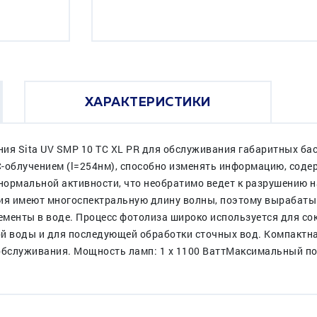
ХАРАКТЕРИСТИКИ
ия Sita UV SMP 10 TC XL PR для обслуживания габаритных ба
С-облучением (l=254нм), способно изменять информацию, сод
 нормальной активности, что необратимо ведет к разрушению н
ия имеют многоспектральную длину волны, поэтому вырабаты
менты в воде. Процесс фотолиза широко используется для со
ой воды и для последующей обработки сточных вод. Компактна
обслуживания. Мощность ламп: 1 х 1100 ВаттМаксимальный пот