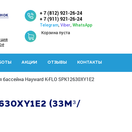
+ 7 (812) 921-26-24
онок
+ 7 (911) 921-26-24
,
,
Telegram
Viber
WhatsApp
Корзина пуста
ация
ое
БОТЫ
АКЦИИ
ОТЗЫВЫ
КОНТАКТЫ
я бассейна Hayward K-FLO SPK12630XY1E2
30XY1E2 (33М³/