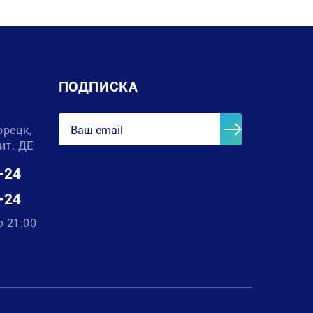
ПОДПИСКА
орецк,
лит. ДЕ
-24
-24
о 21:00