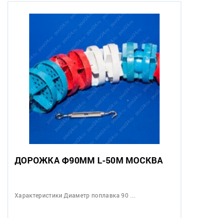
ДОРОЖКА Ф90ММ L-50М МОСКВА
Характеристики Диаметр поплавка 90 …