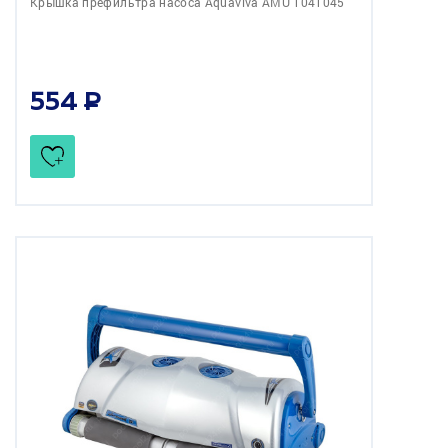
Крышка префильтра насоса Aquaviva AMU 1041045
554