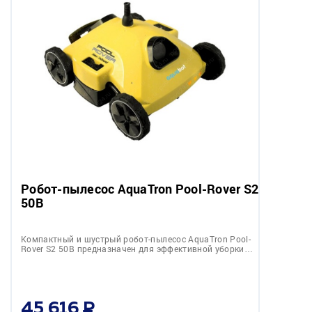
Робот-пылесоc AquaTron Pool-Rover S2
50B
Компактный и шустрый робот-пылесоc AquaTron Pool-
Rover S2 50B предназначен для эффективной уборки…
45 616