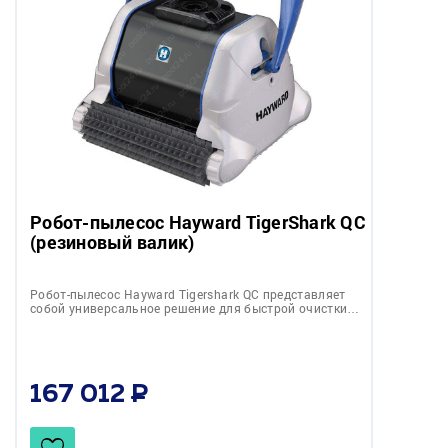
Робот-пылесос Hayward TigerShark QC
(резиновый валик)
Робот-пылесос Hayward Tigershark QC представляет
собой универсальное решение для быстрой очистки…
167 012