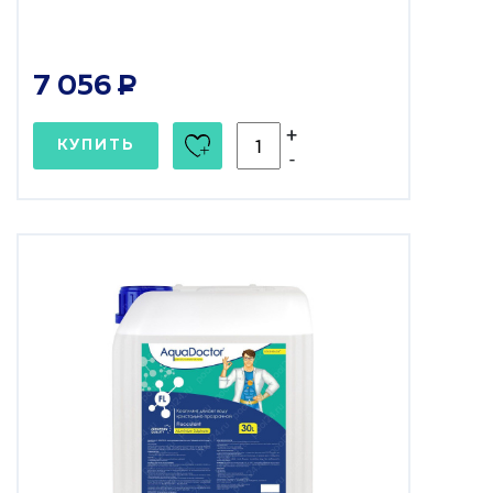
7 056
+
КУПИТЬ
-