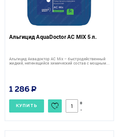
Альгицид AquaDoctor AC MIX 5 л.
Альгицид Аквадоктор АС Mix – быстродейственный
жидкий, непенящийся химический состав с мощным…
1 286
+
КУПИТЬ
-