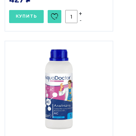
427
+
КУПИТЬ
-