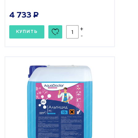
4 733
+
КУПИТЬ
-