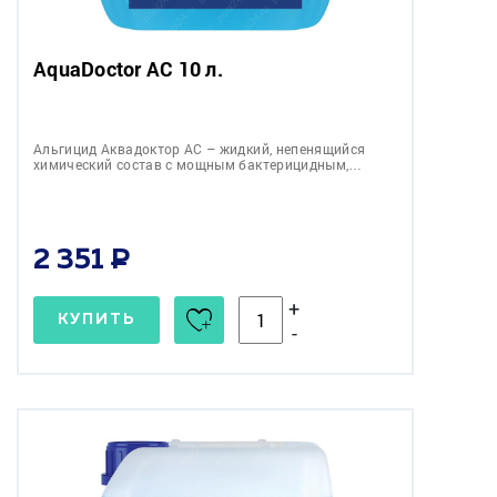
AquaDoctor AC 10 л.
Альгицид Аквадоктор АС – жидкий, непенящийся
химический состав с мощным бактерицидным,…
2 351
+
КУПИТЬ
-