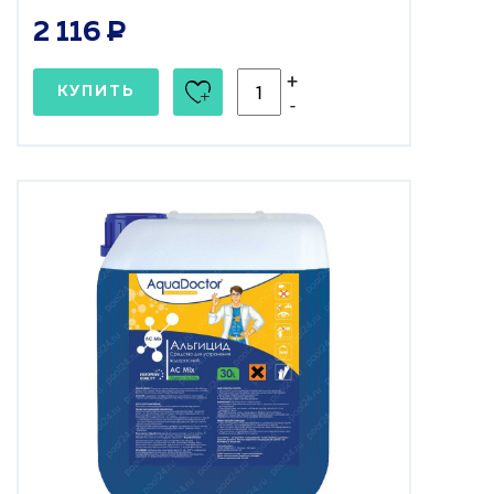
2 116
+
КУПИТЬ
-