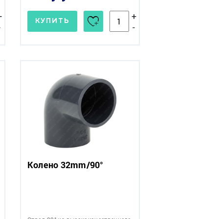
+
+
КУПИТЬ
-
-
Колено 32mm/90°