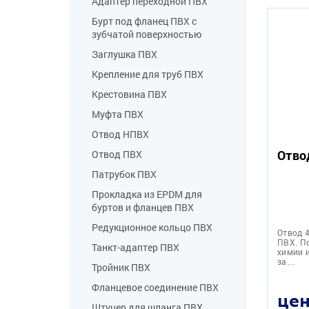
Адаптер переходной ПВХ
Бурт под фланец ПВХ с
зубчатой поверхностью
Заглушка ПВХ
Крепление для труб ПВХ
Крестовина ПВХ
Муфта ПВХ
Отвод НПВХ
Отво
Отвод ПВХ
Патрубок ПВХ
Прокладка из EPDM для
буртов и фланцев ПВХ
Редукционное кольцо ПВХ
Отвод 
ПВХ. П
Танкт-адаптер ПВХ
химии 
за…
Тройник ПВХ
Фланцевое соединение ПВХ
цен
Штуцер для шланга ПВХ