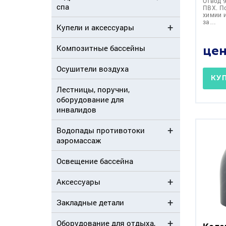
Отвод 
спа
ПВХ. П
химии 
за…
Купели и аксессуары
Композитные бассейны
цен
Осушители воздуха
КУ
Лестницы, поручни,
оборудование для
инвалидов
Водопады противотоки
аэромассаж
Освещение бассейна
Аксессуары
Закладные детали
Оборудование для отдыха,