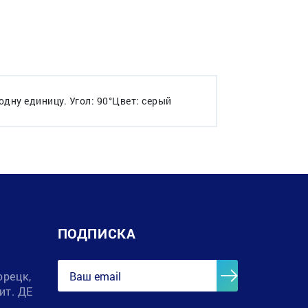
дну единицу. Угол: 90°Цвет: серый
ПОДПИСКА
орецк,
лит. ДЕ