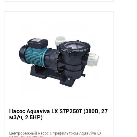
Насос Aquaviva LX STP250T (380В, 27
м3/ч, 2.5HP)
Центробежный насос с префильтром AquaViva LX