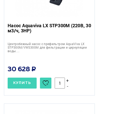
Насос Aquaviva LX STP300M (220В, 30
м3/ч, 3HP)
Центробежный насос с префильтром AquaViva LX
STP300M/VWS300M для фильтрации и циркуляции
воды.…
30 628
+
КУПИТЬ
-