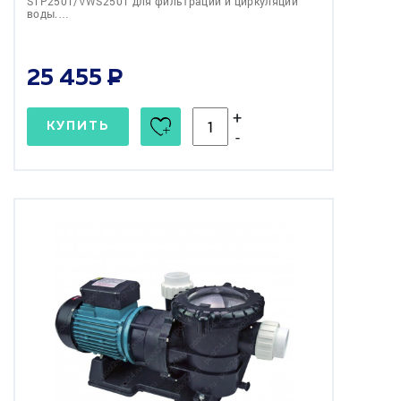
STP250T/VWS250T для фильтрации и циркуляции
воды.…
25 455
+
КУПИТЬ
-