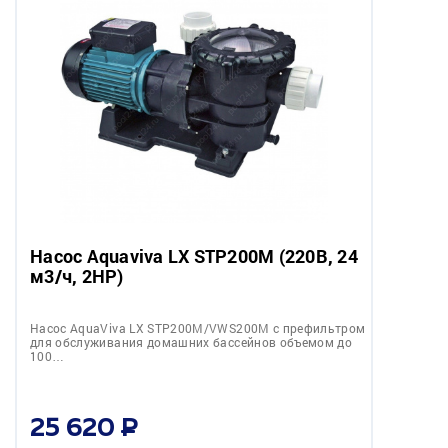
Насос Aquaviva LX STP200M (220В, 24
м3/ч, 2HP)
Насос AquaViva LX STP200M/VWS200M с префильтром
для обслуживания домашних бассейнов объемом до
100…
25 620