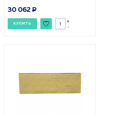
30 062
+
КУПИТЬ
-