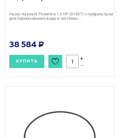
Насос Hayward Powerline 1,5 НР (81007) c префильтром
для перекачивания воды в системах…
38 584
+
КУПИТЬ
-