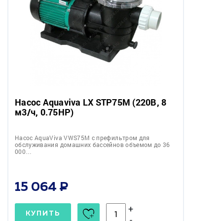
Насос Aquaviva LX STP75M (220В, 8
м3/ч, 0.75HP)
Насос AquaViva VWS75M с префильтром для
обслуживания домашних бассейнов объемом до 36
000…
15 064
+
КУПИТЬ
-