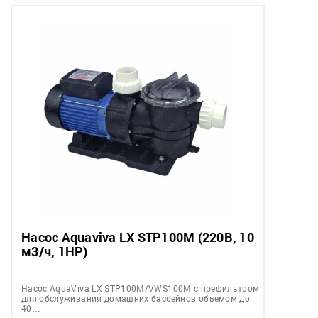
Насос Aquaviva LX STP100M (220В, 10
м3/ч, 1HP)
Насос AquaViva LX STP100M/VWS100M с префильтром
для обслуживания домашних бассейнов объемом до
40…