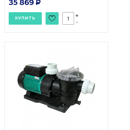
35 869
+
КУПИТЬ
-