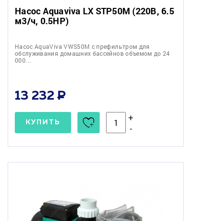
Насос Aquaviva LX STP50M (220В, 6.5
м3/ч, 0.5HP)
Насос AquaViva VWS50M с префильтром для
обслуживания домашних бассейнов объемом до 24
000…
13 232
+
КУПИТЬ
-