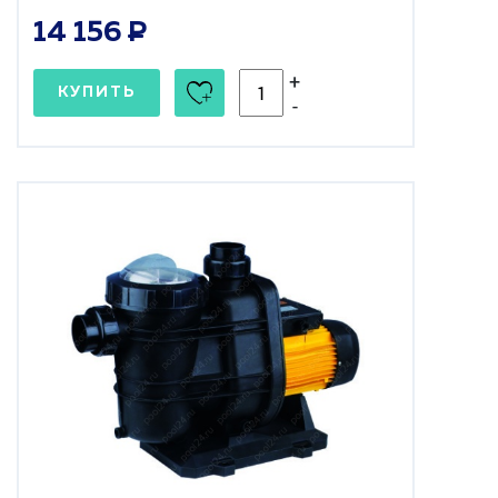
14 156
+
КУПИТЬ
-