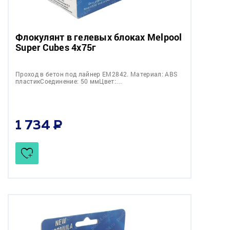
Флокулянт в гелевых блоках Melpool
Super Cubes 4x75г
Проход в бетон под лайнер EM2842. Материал: ABS
пластикСоединение: 50 ммЦвет:…
1 734