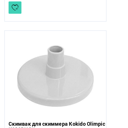
Скимвак для скиммера Kokido Olimpic