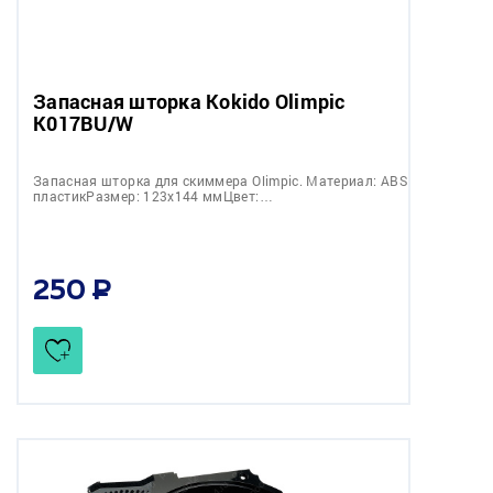
Запасная шторка Kokido Olimpic
K017BU/W
Запасная шторка для скиммера Olimpic. Материал: ABS
пластикРазмер: 123х144 ммЦвет:…
250