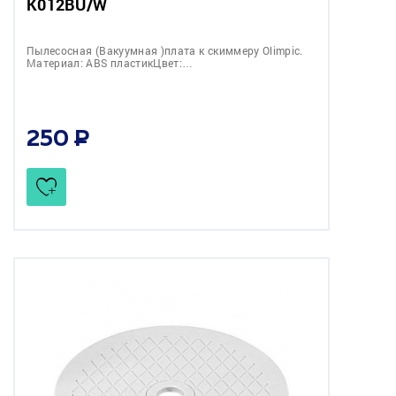
K012BU/W
Пылесосная (Вакуумная )плата к скиммеру Olimpic.
Материал: ABS пластикЦвет:…
250