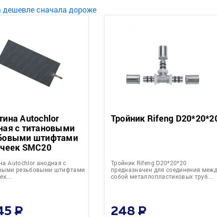
а дешевле
сначала дороже
тина Autochlor
Тройник Rifeng D20*20*2
ная с титановыми
бовыми штифтами
ячеек SMC20
а Autochlor анодная с
Тройник Rifeng D20*20*20
выми резьбовыми штифтами
предназначен для соединения меж
еек…
собой металлопластиковых труб…
45
248