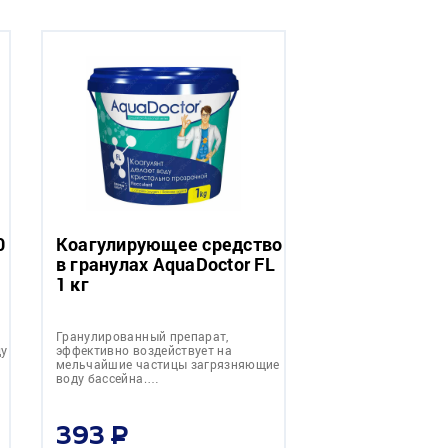
0
Коагулирующее средство
в гранулах AquaDoctor FL
1 кг
Гранулированный препарат,
ду
эффективно воздействует на
мельчайшие частицы загрязняющие
воду бассейна.…
393