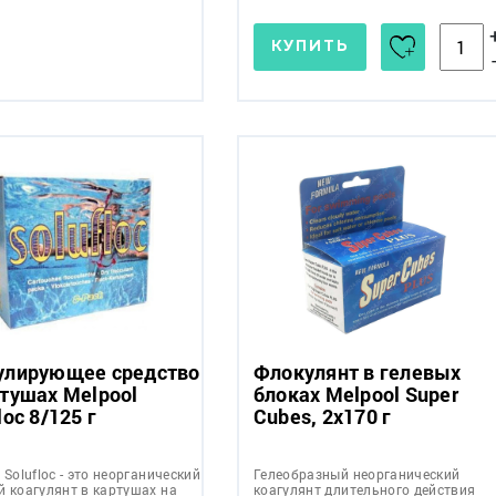
КУПИТЬ
улирующее средство
Флокулянт в гелевых
ртушах Melpool
блоках Melpool Super
loc 8/125 г
Cubes, 2x170 г
 Solufloc - это неорганический
Гелеобразный неорганический
й коагулянт в картушах на
коагулянт длительного действия