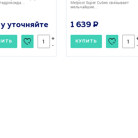
 гидроксида…
Melpool Super Cubes связывает
мельчайшие…
у уточняйте
1 639
+
ПИТЬ
КУПИТЬ
-