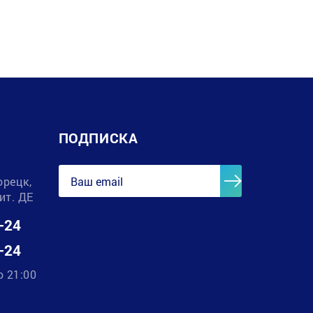
ПОДПИСКА
орецк,
лит. ДЕ
-24
-24
о 21:00