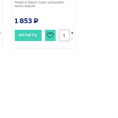
Melpool Super Cubes связывает
мельчайшие…
1 853
+
+
КУПИТЬ
-
-