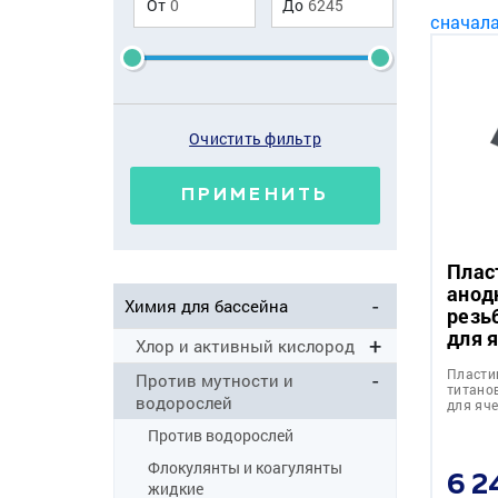
От
До
сначал
Очистить фильтр
ПРИМЕНИТЬ
Плас
анод
Химия для бассейна
резь
для 
Хлор и активный кислород
Пластин
Против мутности и
титано
водорослей
для яч
Против водорослей
Флокулянты и коагулянты
6 2
жидкие