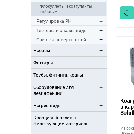
Флокулянты и коагулянты
твёрдые
Регулировка PH
Тестеры и анализ воды
Очистка поверхностей
Насосы
Фильтры
Трубы, фитинги, краны
Оборудование для
дезинфекции
Коаг
Нагрев воды
в ка
Soluf
Кварцевый песок и
фильтрующие материалы
Melpool
тверды