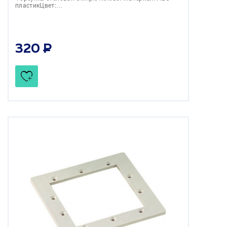
пластикЦвет:…
320