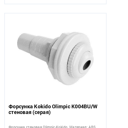
Форсунка Kokido Olimpic K004BU/W
стеновая (серая)
Форсунка стеновая Olimpiс-Kokido. Материал: ABS