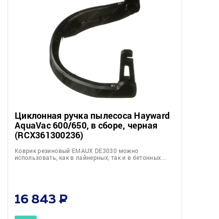
Циклонная ручка пылесоса Hayward
AquaVac 600/650, в сборе, черная
(RCX361300236)
Коврик резиновый EMAUX DE3030 можно
использовать, как в лайнерных, так и в бетонных…
16 843