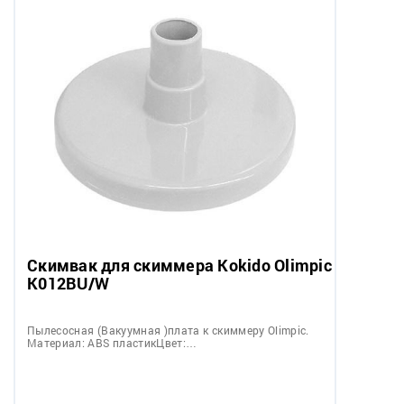
Скимвак для скиммера Kokido Olimpic
K012BU/W
Пылесосная (Вакуумная )плата к скиммеру Olimpic.
Материал: ABS пластикЦвет:…