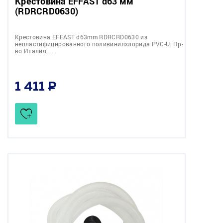
Крестовина EFFAST d63 мм
(RDRСRD0630)
Крестовина EFFAST d63mm RDRСRD0630 из
непластифицированного поливинилхлорида PVC-U. Пр-
во Италия.…
1 411