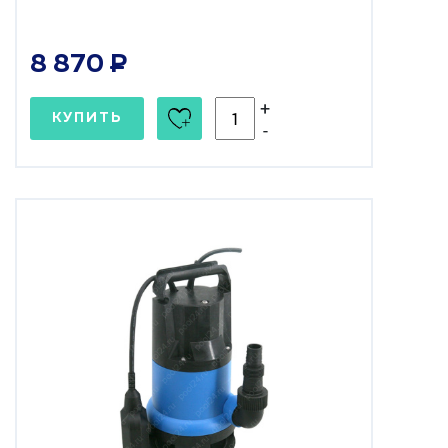
8 870
+
КУПИТЬ
-