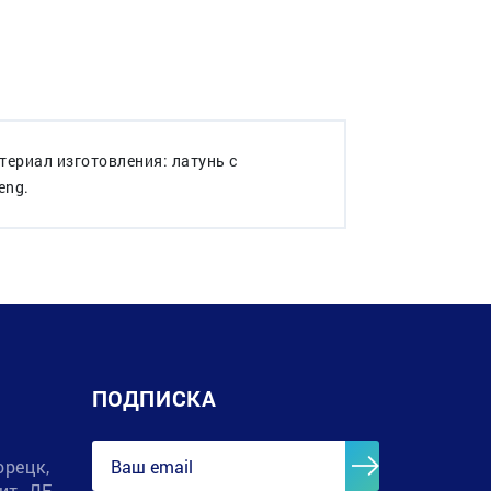
териал изготовления: латунь с
eng.
ПОДПИСКА
орецк,
лит. ДЕ