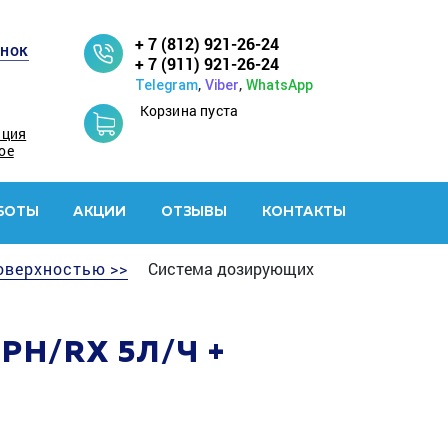
+ 7 (812) 921-26-24
онок
+ 7 (911) 921-26-24
,
,
Telegram
Viber
WhatsApp
Корзина пуста
ация
ое
БОТЫ
АКЦИИ
ОТЗЫВЫ
КОНТАКТЫ
оверхностью >>
Система дозирующих
H/RX 5Л/Ч +