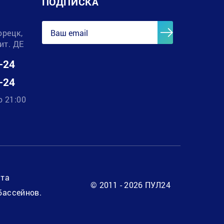
ПОДПИСКА
орецк,
лит. ДЕ
-24
-24
о 21:00
нта
© 2011 - 2026 ПУЛ24
бассейнов.