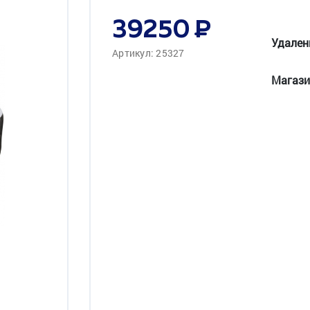
39250
Удален
Артикул: 25327
Магази