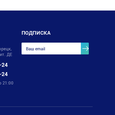
ПОДПИСКА
орецк,
лит. ДЕ
-24
-24
о 21:00