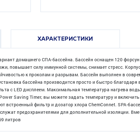
ХАРАКТЕРИСТИКИ
 вариант домашнего СПА-бассейна. Бассейн оснащен 120 форс
жи, повышает силу иммунной системы, снимает стресс. Корпус
ойчивостью к проколам и разрывам. Бассейн выполнен в совре
 установка бассейна производится просто и быстро благодаря
ьта с LED дисплеем. Максимальная температура нагрева воды 
ower Saving Timer, вы можете задать температуру и включить
ают встроенный фильтр и дозатор хлора ChemConnet. SPA-бас
служат предохранителями для дополнительной изоляции. Вме
69 литров