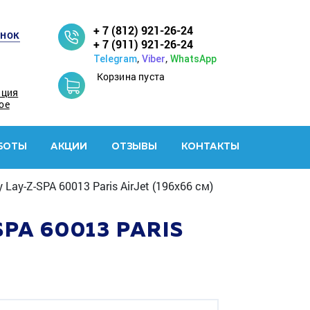
+ 7 (812) 921-26-24
онок
+ 7 (911) 921-26-24
,
,
Telegram
Viber
WhatsApp
Корзина пуста
ация
ое
БОТЫ
АКЦИИ
ОТЗЫВЫ
КОНТАКТЫ
ay-Z-SPA 60013 Paris AirJet (196x66 см)
A 60013 PARIS