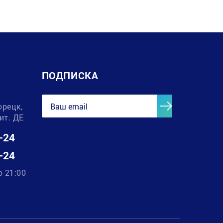
ПОДПИСКА
орецк,
лит. ДЕ
-24
-24
о 21:00