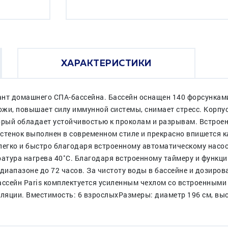
ХАРАКТЕРИСТИКИ
ариант домашнего СПА-бассейна. Бассейн оснащен 140 форсунка
жи, повышает силу иммунной системы, снимает стресс. Корпус
орый обладает устойчивостью к проколам и разрывам. Встрое
тенок выполнен в современном стиле и прекрасно впишется как
легко и быстро благодаря встроенному автоматическому насос
тура нагрева 40˚C. Благодаря встроенному таймеру и функции
диапазоне до 72 часов. За чистоту воды в бассейне и дозиро
ассейн Paris комплектуется усиленным чехлом со встроенным
яции. Вместимость: 6 взрослыхРазмеры: диаметр 196 см, выс