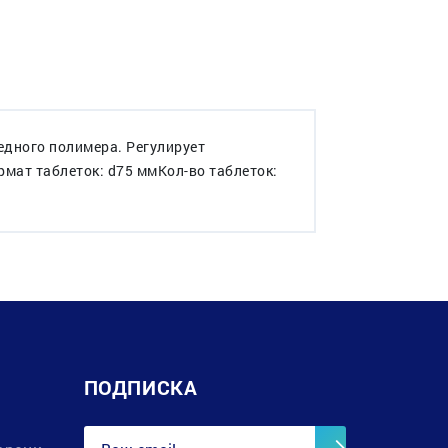
едного полимера. Регулирует
рмат таблеток: d75 ммКол-во таблеток:
ПОДПИСКА