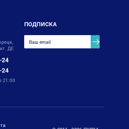
ПОДПИСКА
орецк,
лит. ДЕ
-24
-24
о 21:00
нта