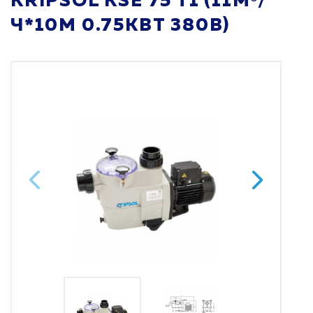
KRIPSOL KSE 75 T1 (11М³/
Ч*10М 0.75КВТ 380В)