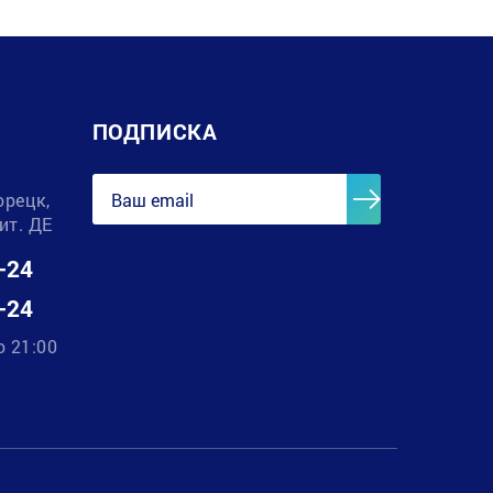
ПОДПИСКА
орецк,
лит. ДЕ
-24
-24
о 21:00