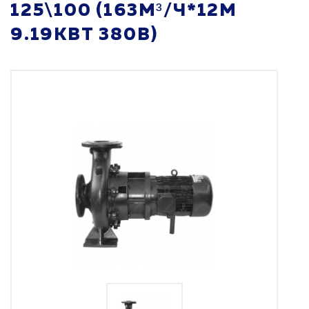
125\100 (163М³/Ч*12М
9.19КВТ 380В)