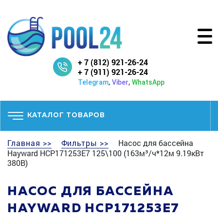
+ 7 (812) 921-26-24
+ 7 (911) 921-26-24
,
,
Telegram
Viber
WhatsApp
КАТАЛОГ ТОВАРОВ
Главная >>
Фильтры >>
Насос для бассейна
Hayward HCP171253E7 125\100 (163м³/ч*12м 9.19кВт
380В)
НАСОС ДЛЯ БАССЕЙНА
HAYWARD HCP171253E7