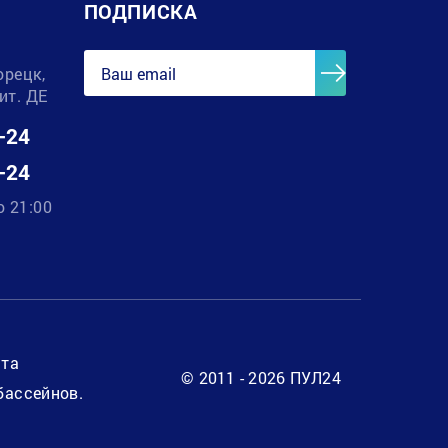
ПОДПИСКА
орецк,
лит. ДЕ
-24
-24
о 21:00
нта
© 2011 - 2026 ПУЛ24
бассейнов.