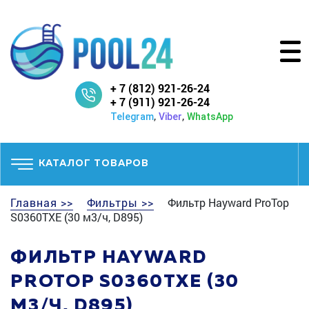
+ 7 (812) 921-26-24
+ 7 (911) 921-26-24
,
,
Telegram
Viber
WhatsApp
КАТАЛОГ ТОВАРОВ
Главная >>
Фильтры >>
Фильтр Hayward ProTop
S0360TXE (30 м3/ч, D895)
ФИЛЬТР HAYWARD
PROTOP S0360TXE (30
М3/Ч, D895)