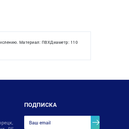
кислению. Материал: ПВХДиаметр: 110
ПОДПИСКА
орецк,
лит. ДЕ