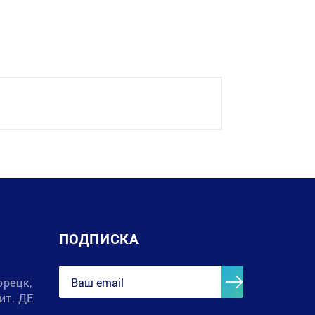
ПОДПИСКА
орецк,
лит. ДЕ