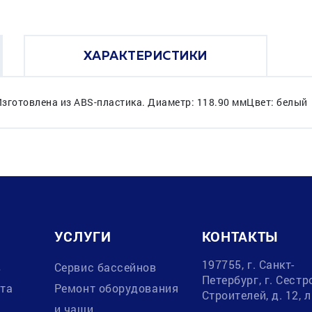
ХАРАКТЕРИСТИКИ
зготовлена из ABS-пластика. Диаметр: 118.90 ммЦвет: белый
УСЛУГИ
КОНТАКТЫ
197755, г. Санкт-
в
Сервис бассейнов
Петербург, г. Сестр
ата
Ремонт оборудования
Строителей, д. 12, 
и чаши