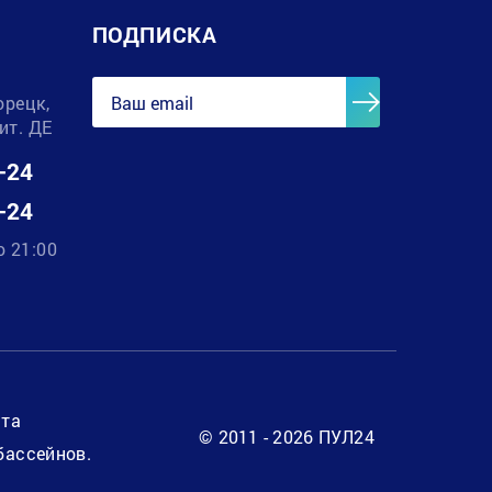
ПОДПИСКА
орецк,
лит. ДЕ
-24
-24
о 21:00
нта
© 2011 - 2026 ПУЛ24
бассейнов.