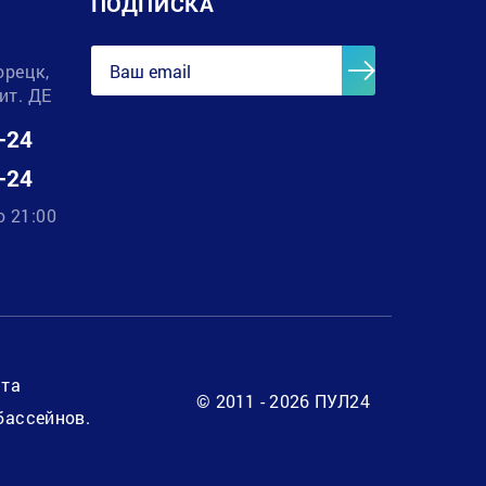
ПОДПИСКА
орецк,
лит. ДЕ
-24
-24
о 21:00
нта
© 2011 - 2026 ПУЛ24
бассейнов.