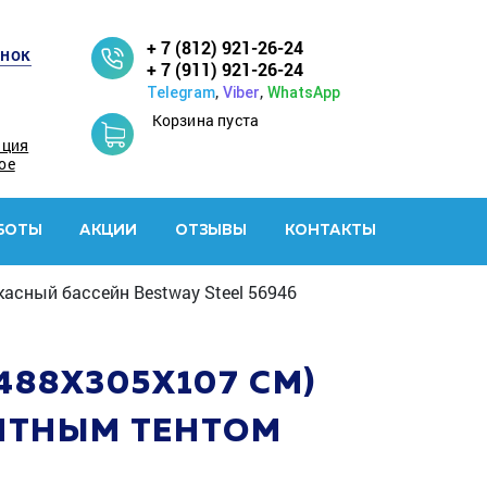
+ 7 (812) 921-26-24
онок
+ 7 (911) 921-26-24
,
,
Telegram
Viber
WhatsApp
Корзина пуста
ация
ое
БОТЫ
АКЦИИ
ОТЗЫВЫ
КОНТАКТЫ
асный бассейн Bestway Steel 56946
488Х305Х107 СМ)
ИТНЫМ ТЕНТОМ