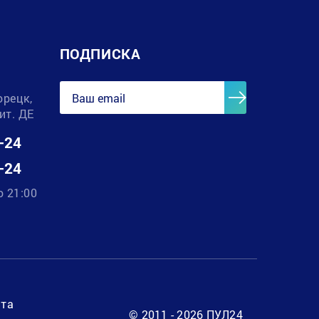
ПОДПИСКА
орецк,
лит. ДЕ
-24
-24
о 21:00
нта
© 2011 - 2026 ПУЛ24