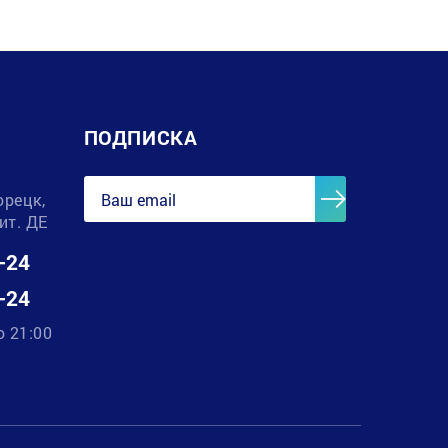
ПОДПИСКА
орецк,
лит. ДЕ
-24
-24
о 21:00