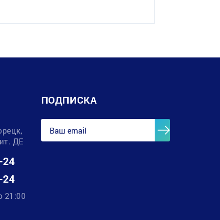
ПОДПИСКА
орецк,
лит. ДЕ
-24
-24
о 21:00