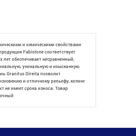
изическими и химическими свойствами
родукция Fabistone соответствует
х лет обеспечивает несравненный,
гинальную, уникальную и изысканную
ь Granitus Direita позволит
сновению и отличному рельефу, копинг
т не имеет срока износа. Товар
сочный