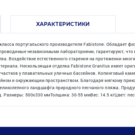
ХАРАКТЕРИСТИКИ
класса португальского производителя Fabistone. Обладает ф
проводимые независимыми лабораториями, гарантируют, что п
ва. Воздействие естественного старения на протяжении многи
атериала. Нескользящая отделка Fabistone Granitus имеет ори
частков у плавательных уличных бассейнов. Копинговый камен
йном и окружающим пространством. Благодаря мягкому прико
великолепного ландшафта природного песчаного пляжа. Продук
д. Размеры: 500х330 ммТолщина: 30-55 ммВес: 14.5 кгЦвет: пе