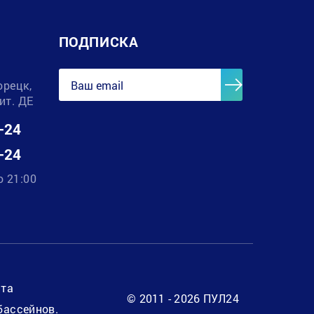
ПОДПИСКА
орецк,
лит. ДЕ
-24
-24
о 21:00
нта
© 2011 - 2026 ПУЛ24
бассейнов.