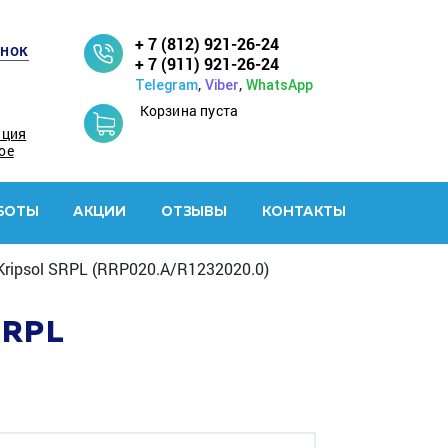
+ 7 (812) 921-26-24
онок
+ 7 (911) 921-26-24
,
,
Telegram
Viber
WhatsApp
Корзина пуста
ация
ое
БОТЫ
АКЦИИ
ОТЗЫВЫ
КОНТАКТЫ
ripsol SRPL (RRP020.A/R1232020.0)
SRPL