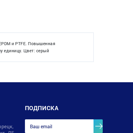
 EPDM и PTFE. Повышенная
ну единицу. Цвет: серый
ПОДПИСКА
орецк,
лит. ДЕ