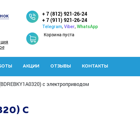
+ 7 (812) 921-26-24
онок
+ 7 (911) 921-26-24
,
,
Telegram
Viber
WhatsApp
Корзина пуста
ация
ое
БОТЫ
АКЦИИ
ОТЗЫВЫ
КОНТАКТЫ
(BDREBKY1A0320) с электроприводом
20) С