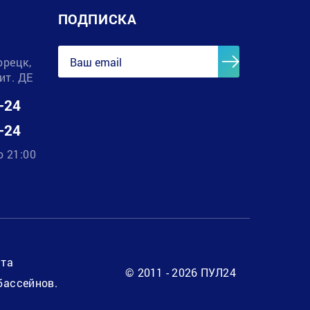
ПОДПИСКА
орецк,
лит. ДЕ
-24
-24
о 21:00
нта
© 2011 - 2026 ПУЛ24
бассейнов.