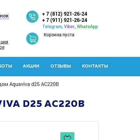
+ 7 (812) 921-26-24
онок
+ 7 (911) 921-26-24
,
,
Telegram
Viber
WhatsApp
Корзина пуста
ация
ое
БОТЫ
АКЦИИ
ОТЗЫВЫ
КОНТАКТЫ
ом Aquaviva d25 AC220В
VA D25 AC220В