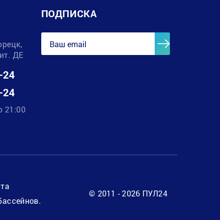
ПОДПИСКА
орецк,
лит. ДЕ
-24
-24
о 21:00
нта
© 2011 - 2026 ПУЛ24
бассейнов.