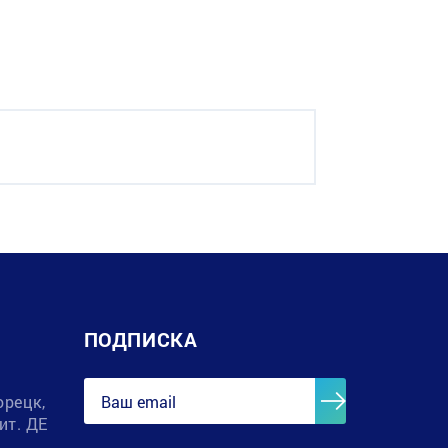
ПОДПИСКА
орецк,
лит. ДЕ