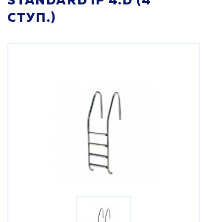
STANDARD IP 4.D (4
СТУП.)