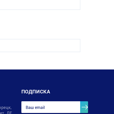
ПОДПИСКА
орецк,
лит. ДЕ