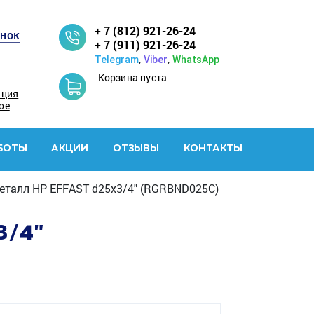
+ 7 (812) 921-26-24
онок
+ 7 (911) 921-26-24
,
,
Telegram
Viber
WhatsApp
Корзина пуста
ация
ое
БОТЫ
АКЦИИ
ОТЗЫВЫ
КОНТАКТЫ
еталл НР EFFAST d25x3/4" (RGRBND025C)
3/4"