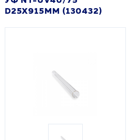
УФ NT-UV40/75
D25X915MM (130432)