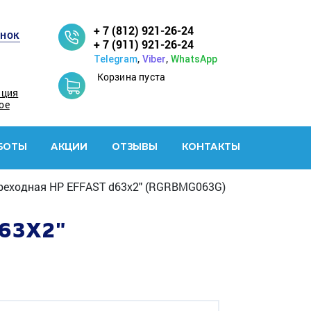
+ 7 (812) 921-26-24
онок
+ 7 (911) 921-26-24
,
,
Telegram
Viber
WhatsApp
Корзина пуста
ация
ое
БОТЫ
АКЦИИ
ОТЗЫВЫ
КОНТАКТЫ
реходная HР EFFAST d63x2" (RGRBMG063G)
63X2"