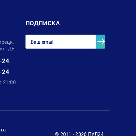
ПОДПИСКА
орецк,
лит. ДЕ
-24
-24
о 21:00
нта
© 2011 - 2026 ПУЛ24