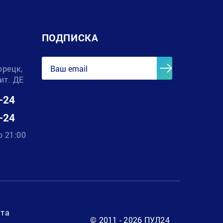
ПОДПИСКА
орецк,
лит. ДЕ
-24
-24
о 21:00
нта
© 2011 - 2026 ПУЛ24