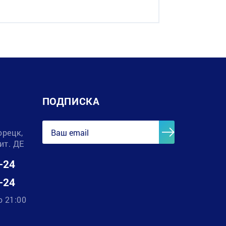
ПОДПИСКА
орецк,
лит. ДЕ
-24
-24
о 21:00