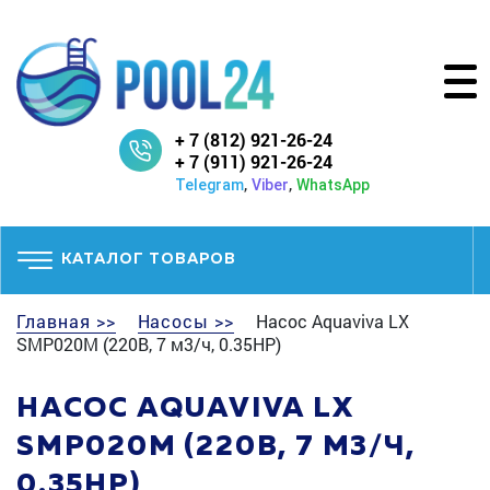
+ 7 (812) 921-26-24
+ 7 (911) 921-26-24
,
,
Telegram
Viber
WhatsApp
КАТАЛОГ ТОВАРОВ
Главная >>
Насосы >>
Насос Aquaviva LX
SMP020M (220В, 7 м3/ч, 0.35НР)
НАСОС AQUAVIVA LX
SMP020M (220В, 7 М3/Ч,
0.35НР)