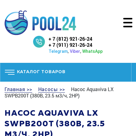
+ 7 (812) 921-26-24
+ 7 (911) 921-26-24
,
,
Telegram
Viber
WhatsApp
КАТАЛОГ ТОВАРОВ
Главная >>
Насосы >>
Насос Aquaviva LX
SWPB200T (380В, 23.5 м3/ч, 2HP)
НАСОС AQUAVIVA LX
SWPB200T (380В, 23.5
М3/Ч, 2HP)